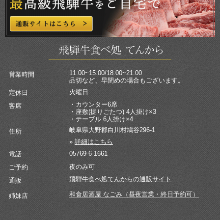
11:00~15:00/18:00~21:00
営業時間
品切など、早閉めの場合もございます。
火曜日
定休日
・カウンター6席
客席
・座敷(掘りごたつ) 4人掛け×3
・テーブル 6人掛け×4
岐阜県大野郡白川村鳩谷296-1
住所
»
詳細はこちら
05769-6-1661
電話
夜のみ可
ご予約
飛騨牛食べ処てんからの通販サイト
通販
和食居酒屋 なごみ（昼夜営業・終日予約可）
姉妹店