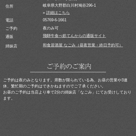
岐阜県大野郡白川村鳩谷296-1
住所
»
詳細はこちら
05769-6-1661
電話
夜のみ可
ご予約
飛騨牛食べ処てんからの通販サイト
通販
和食居酒屋 なごみ（昼夜営業・終日予約可）
姉妹店
ご予約は夜のみとなります。席数が限られている為、お昼の営業や3連
休、繁忙期のご予約はできかねますのでご了承ください。
お昼のご予約は当店より車で2分の姉妹店「なごみ」にてお受けしており
ます。